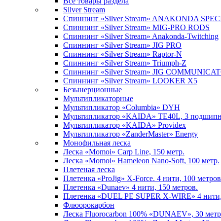
Все товары раздела
Silver Stream
Спиннинг «Silver Stream» ANAKONDA SPE
Спиннинг «Silver Stream» MIG-PRO RODS
Спиннинг «Silver Stream» Anakonda-Twitching
Спиннинг «Silver Stream» JIG PRO
Спиннинг «Silver Stream» Raptor-N
Спиннинг «Silver Stream» Triumph-Z
Спиннинг «Silver Stream» JIG COMMUNICA
Спиннинг «Silver Stream» LOOKER X5
Безынерционные
Мультипликаторные
Мультипликатор «Columbia» DYH
Мультипликатор «KAIDA» TE40L, 3 подшип
Мультипликатор «KAIDA» Providex
Мультипликатор «ZanderMaster» Energy
Монофильная леска
Леска «Momoi» Carp Line, 150 метр.
Леска «Momoi» Hameleon Nano-Soft, 100 метр.
Плетеная леска
Плетенка «ProJig» X-Force. 4 нити, 100 метров
Плетенка «Dunaev» 4 нити, 150 метров.
Плетенка «DUEL PE SUPER X-WIRE» 4 нити, 
Флюорокарбон
Леска Fluorocarbon 100% «DUNAEV», 30 метр