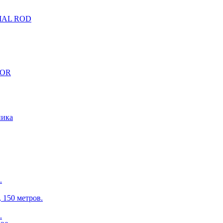
CIAL ROD
TOR
ника
.
150 метров.
.