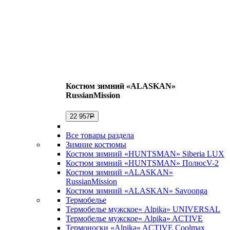
Костюм зимний «ALASKAN»
RussianMission
22 957
Р
Все товары раздела
Зимние костюмы
Костюм зимний «HUNTSMAN» Siberia LUX
Костюм зимний «HUNTSMAN» ПолюсV-2
Костюм зимний «ALASKAN»
RussianMission
Костюм зимний «ALASKAN» Savoonga
Термобелье
Термобелье мужское« Alpika» UNIVERSAL
Термобелье мужское« Alpika» ACTIVE
Термоноски «Alpika» ACTIVE Coolmax