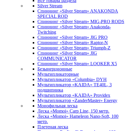
Все товары раздела
Silver Stream
Спиннинг «Silver Stream» ANAKONDA
SPECIAL ROD
Спиннинг «Silver Stream» MIG-PRO RODS
Спиннинг «Silver Stream» Anakonda-
Twitching
Спиннинг «Silver Stream» JIG PRO
Спиннинг «Silver Stream» Raptor-N
Спиннинг «Silver Stream» Triumph-Z
Спиннинг «Silver Stream» JIG
COMMUNICATOR
Спиннинг «Silver Stream» LOOKER X5
Безынерционные
Мультипликаторные
Мультипликатор «Columbia» DYH
Мультипликатор «KAIDA» TE40L, 3
подшипника
Мультипликатор «KAIDA» Providex
Мультипликатор «ZanderMaster» Energy
Монофильная леска
Леска «Momoi» Carp Line, 150 метр.
Леска «Momoi» Hameleon Nano-Soft, 100
метр.
Плетеная леска