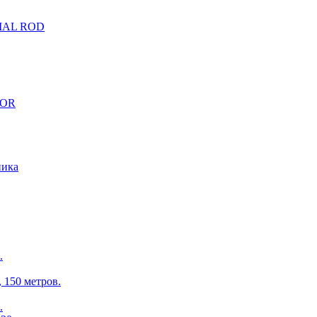
CIAL ROD
TOR
ника
.
150 метров.
.