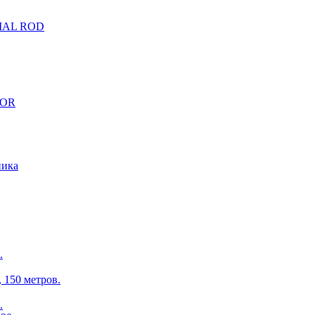
CIAL ROD
TOR
ника
.
150 метров.
.