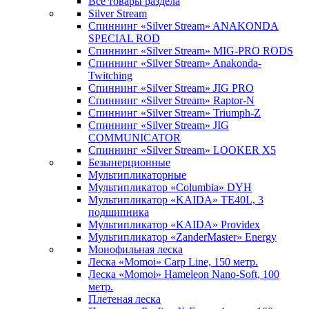
Все товары раздела
Silver Stream
Спиннинг «Silver Stream» ANAKONDA
SPECIAL ROD
Спиннинг «Silver Stream» MIG-PRO RODS
Спиннинг «Silver Stream» Anakonda-
Twitching
Спиннинг «Silver Stream» JIG PRO
Спиннинг «Silver Stream» Raptor-N
Спиннинг «Silver Stream» Triumph-Z
Спиннинг «Silver Stream» JIG
COMMUNICATOR
Спиннинг «Silver Stream» LOOKER X5
Безынерционные
Мультипликаторные
Мультипликатор «Columbia» DYH
Мультипликатор «KAIDA» TE40L, 3
подшипника
Мультипликатор «KAIDA» Providex
Мультипликатор «ZanderMaster» Energy
Монофильная леска
Леска «Momoi» Carp Line, 150 метр.
Леска «Momoi» Hameleon Nano-Soft, 100
метр.
Плетеная леска