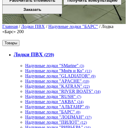
Рассчитать стоимость
Получить консультацию
Заказать
Главная
/
Лодки ПВХ
/
Надувные лодки "БАРС"
/
Лодка
«Барс» 200
Товары
Лодки ПВХ
(259)
Надувные лодки "SMarine"
(3)
Надувные лодки "Мнёв и Ко"
(11)
Надувные лодки "GLADIATOR"
(9)
Надувные лодки "APACHE"
(10)
Надувные лодки "KATRAN"
(22)
Надувные лодки "RIVER BOATS"
(34)
Надувные лодки "RUSH"
(7)
Надувные лодки "АКВА"
(24)
Надувные лодки "АЛЬТАИР"
(9)
Надувные лодки "БАРС"
(8)
Надувные лодки "ЛОЦМАН"
(37)
Надувные лодки "ПИЛОТ"
(12)
Надувные лодки "РИВЬЕРА"
(16)