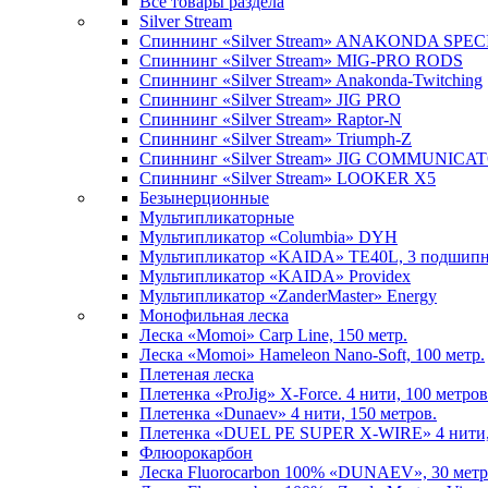
Все товары раздела
Silver Stream
Спиннинг «Silver Stream» ANAKONDA SPE
Спиннинг «Silver Stream» MIG-PRO RODS
Спиннинг «Silver Stream» Anakonda-Twitching
Спиннинг «Silver Stream» JIG PRO
Спиннинг «Silver Stream» Raptor-N
Спиннинг «Silver Stream» Triumph-Z
Спиннинг «Silver Stream» JIG COMMUNICA
Спиннинг «Silver Stream» LOOKER X5
Безынерционные
Мультипликаторные
Мультипликатор «Columbia» DYH
Мультипликатор «KAIDA» TE40L, 3 подшип
Мультипликатор «KAIDA» Providex
Мультипликатор «ZanderMaster» Energy
Монофильная леска
Леска «Momoi» Carp Line, 150 метр.
Леска «Momoi» Hameleon Nano-Soft, 100 метр.
Плетеная леска
Плетенка «ProJig» X-Force. 4 нити, 100 метров
Плетенка «Dunaev» 4 нити, 150 метров.
Плетенка «DUEL PE SUPER X-WIRE» 4 нити, 
Флюорокарбон
Леска Fluorocarbon 100% «DUNAEV», 30 метр