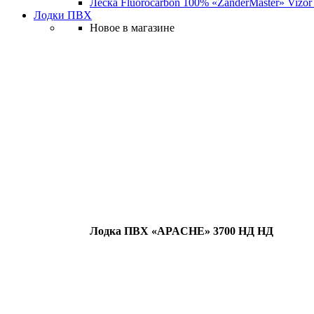
Леска Fluorocarbon 100% «ZanderMaster» Vizor
Лодки ПВХ
Новое в магазине
Лодка ПВХ «APACHE» 3700 НД НД