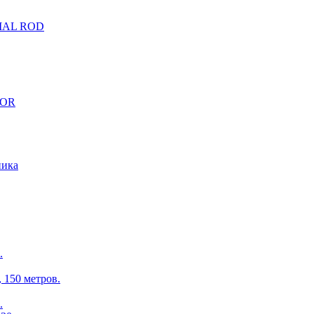
CIAL ROD
TOR
ника
.
150 метров.
.