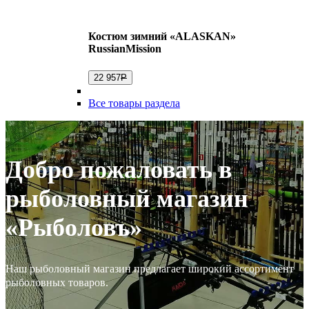
Костюм зимний «ALASKAN»
RussianMission
22 957
Р
Все товары раздела
Добро пожаловать в
рыболовный магазин
«Рыболовъ»
Наш рыболовный магазин предлагает широкий ассортимент
рыболовных товаров.