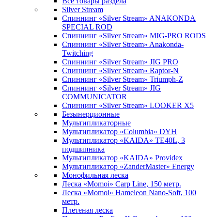
Все товары раздела
Silver Stream
Спиннинг «Silver Stream» ANAKONDA
SPECIAL ROD
Спиннинг «Silver Stream» MIG-PRO RODS
Спиннинг «Silver Stream» Anakonda-
Twitching
Спиннинг «Silver Stream» JIG PRO
Спиннинг «Silver Stream» Raptor-N
Спиннинг «Silver Stream» Triumph-Z
Спиннинг «Silver Stream» JIG
COMMUNICATOR
Спиннинг «Silver Stream» LOOKER X5
Безынерционные
Мультипликаторные
Мультипликатор «Columbia» DYH
Мультипликатор «KAIDA» TE40L, 3
подшипника
Мультипликатор «KAIDA» Providex
Мультипликатор «ZanderMaster» Energy
Монофильная леска
Леска «Momoi» Carp Line, 150 метр.
Леска «Momoi» Hameleon Nano-Soft, 100
метр.
Плетеная леска