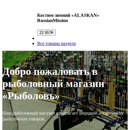
Костюм зимний «ALASKAN»
RussianMission
22 957
Р
Все товары раздела
Добро пожаловать в
рыболовный магазин
«Рыболовъ»
Наш рыболовный магазин предлагает широкий ассортимент
рыболовных товаров.