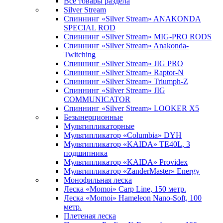
Все товары раздела
Silver Stream
Спиннинг «Silver Stream» ANAKONDA
SPECIAL ROD
Спиннинг «Silver Stream» MIG-PRO RODS
Спиннинг «Silver Stream» Anakonda-
Twitching
Спиннинг «Silver Stream» JIG PRO
Спиннинг «Silver Stream» Raptor-N
Спиннинг «Silver Stream» Triumph-Z
Спиннинг «Silver Stream» JIG
COMMUNICATOR
Спиннинг «Silver Stream» LOOKER X5
Безынерционные
Мультипликаторные
Мультипликатор «Columbia» DYH
Мультипликатор «KAIDA» TE40L, 3
подшипника
Мультипликатор «KAIDA» Providex
Мультипликатор «ZanderMaster» Energy
Монофильная леска
Леска «Momoi» Carp Line, 150 метр.
Леска «Momoi» Hameleon Nano-Soft, 100
метр.
Плетеная леска