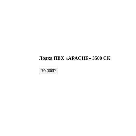
Лодка ПВХ «APACHE» 3500 СК
70 000
Р