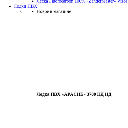
Леска Fluorocarbon 100% «ZanderMaster» Vizor
Лодки ПВХ
Новое в магазине
Лодка ПВХ «APACHE» 3700 НД НД