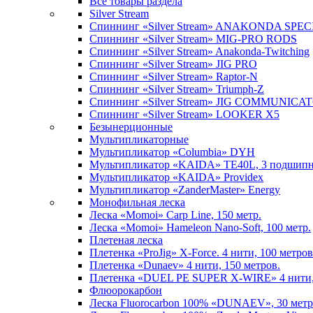
Все товары раздела
Silver Stream
Спиннинг «Silver Stream» ANAKONDA SPE
Спиннинг «Silver Stream» MIG-PRO RODS
Спиннинг «Silver Stream» Anakonda-Twitching
Спиннинг «Silver Stream» JIG PRO
Спиннинг «Silver Stream» Raptor-N
Спиннинг «Silver Stream» Triumph-Z
Спиннинг «Silver Stream» JIG COMMUNICA
Спиннинг «Silver Stream» LOOKER X5
Безынерционные
Мультипликаторные
Мультипликатор «Columbia» DYH
Мультипликатор «KAIDA» TE40L, 3 подшип
Мультипликатор «KAIDA» Providex
Мультипликатор «ZanderMaster» Energy
Монофильная леска
Леска «Momoi» Carp Line, 150 метр.
Леска «Momoi» Hameleon Nano-Soft, 100 метр.
Плетеная леска
Плетенка «ProJig» X-Force. 4 нити, 100 метров
Плетенка «Dunaev» 4 нити, 150 метров.
Плетенка «DUEL PE SUPER X-WIRE» 4 нити, 
Флюорокарбон
Леска Fluorocarbon 100% «DUNAEV», 30 метр