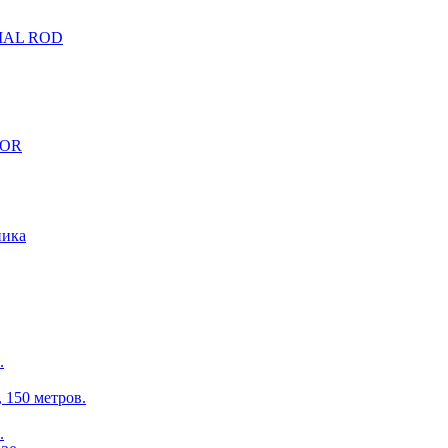
CIAL ROD
TOR
ника
.
150 метров.
.