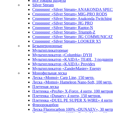
Все товары раздела
Silver Stream
Спиннинг «Silver Stream» ANAKONDA SPE
Спиннинг «Silver Stream» MIG-PRO RODS
Спиннинг «Silver Stream» Anakonda-Twitching
Спиннинг «Silver Stream» JIG PRO
Спиннинг «Silver Stream» Raptor-N
Спиннинг «Silver Stream» Triumph-Z
Спиннинг «Silver Stream» JIG COMMUNICA
Спиннинг «Silver Stream» LOOKER X5
Безынерционные
Мультипликаторные
Мультипликатор «Columbia» DYH
Мультипликатор «KAIDA» TE40L, 3 подшип
Мультипликатор «KAIDA» Providex
Мультипликатор «ZanderMaster» Energy
Монофильная леска
Леска «Momoi» Carp Line, 150 метр.
Леска «Momoi» Hameleon Nano-Soft, 100 метр.
Плетеная леска
Плетенка «ProJig» X-Force. 4 нити, 100 метров
Плетенка «Dunaev» 4 нити, 150 метров.
Плетенка «DUEL PE SUPER X-WIRE» 4 нити, 
Флюорокарбон
Леска Fluorocarbon 100% «DUNAEV», 30 метр