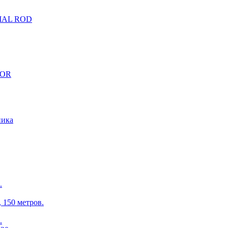
CIAL ROD
TOR
ника
.
150 метров.
.