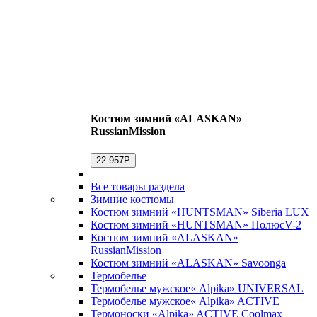
Костюм зимний «ALASKAN»
RussianMission
22 957
Р
Все товары раздела
Зимние костюмы
Костюм зимний «HUNTSMAN» Siberia LUX
Костюм зимний «HUNTSMAN» ПолюсV-2
Костюм зимний «ALASKAN»
RussianMission
Костюм зимний «ALASKAN» Savoonga
Термобелье
Термобелье мужское« Alpika» UNIVERSAL
Термобелье мужское« Alpika» ACTIVE
Термоноски «Alpika» ACTIVE Coolmax