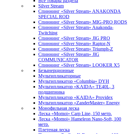
Все товары раздела
Silver Stream
Спиннинг «Silver Stream» ANAKONDA
SPECIAL ROD
Спиннинг «Silver Stream» MIG-PRO RODS
Спиннинг «Silver Stream» Anakonda-
Twitching
Спиннинг «Silver Stream» JIG PRO
Спиннинг «Silver Stream» Raptor-N
Спиннинг «Silver Stream» Triumph-Z
Спиннинг «Silver Stream» JIG
COMMUNICATOR
Спиннинг «Silver Stream» LOOKER X5
Безынерционные
Мультипликаторные
Мультипликатор «Columbia» DYH
Мультипликатор «KAIDA» TE40L, 3
подшипника
Мультипликатор «KAIDA» Providex
Мультипликатор «ZanderMaster» Energy
Монофильная леска
Леска «Momoi» Carp Line, 150 метр.
Леска «Momoi» Hameleon Nano-Soft, 100
метр.
Плетеная леска