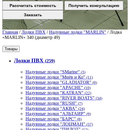
Рассчитать стоимость
Получить консультацию
Заказать
Главная
/
Лодки ПВХ
/
Надувные лодки "MARLIN"
/
Лодка
«MARLIN» 340 (диаметр 49)
Товары
Лодки ПВХ
(259)
Надувные лодки "SMarine"
(3)
Надувные лодки "Мнёв и Ко"
(11)
Надувные лодки "GLADIATOR"
(9)
Надувные лодки "APACHE"
(10)
Надувные лодки "KATRAN"
(22)
Надувные лодки "RIVER BOATS"
(34)
Надувные лодки "RUSH"
(7)
Надувные лодки "АКВА"
(24)
Надувные лодки "АЛЬТАИР"
(9)
Надувные лодки "БАРС"
(8)
Надувные лодки "ЛОЦМАН"
(37)
Надувные лодки "ПИЛОТ"
(12)