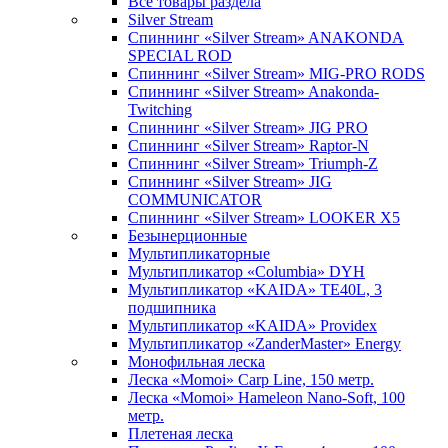
Все товары раздела
Silver Stream
Спиннинг «Silver Stream» ANAKONDA
SPECIAL ROD
Спиннинг «Silver Stream» MIG-PRO RODS
Спиннинг «Silver Stream» Anakonda-
Twitching
Спиннинг «Silver Stream» JIG PRO
Спиннинг «Silver Stream» Raptor-N
Спиннинг «Silver Stream» Triumph-Z
Спиннинг «Silver Stream» JIG
COMMUNICATOR
Спиннинг «Silver Stream» LOOKER X5
Безынерционные
Мультипликаторные
Мультипликатор «Columbia» DYH
Мультипликатор «KAIDA» TE40L, 3
подшипника
Мультипликатор «KAIDA» Providex
Мультипликатор «ZanderMaster» Energy
Монофильная леска
Леска «Momoi» Carp Line, 150 метр.
Леска «Momoi» Hameleon Nano-Soft, 100
метр.
Плетеная леска