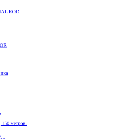
CIAL ROD
TOR
ника
.
150 метров.
.