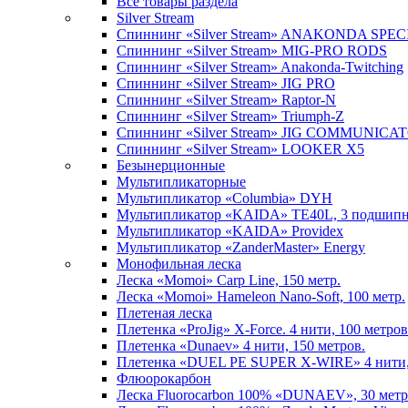
Все товары раздела
Silver Stream
Спиннинг «Silver Stream» ANAKONDA SPE
Спиннинг «Silver Stream» MIG-PRO RODS
Спиннинг «Silver Stream» Anakonda-Twitching
Спиннинг «Silver Stream» JIG PRO
Спиннинг «Silver Stream» Raptor-N
Спиннинг «Silver Stream» Triumph-Z
Спиннинг «Silver Stream» JIG COMMUNICA
Спиннинг «Silver Stream» LOOKER X5
Безынерционные
Мультипликаторные
Мультипликатор «Columbia» DYH
Мультипликатор «KAIDA» TE40L, 3 подшип
Мультипликатор «KAIDA» Providex
Мультипликатор «ZanderMaster» Energy
Монофильная леска
Леска «Momoi» Carp Line, 150 метр.
Леска «Momoi» Hameleon Nano-Soft, 100 метр.
Плетеная леска
Плетенка «ProJig» X-Force. 4 нити, 100 метров
Плетенка «Dunaev» 4 нити, 150 метров.
Плетенка «DUEL PE SUPER X-WIRE» 4 нити, 
Флюорокарбон
Леска Fluorocarbon 100% «DUNAEV», 30 метр