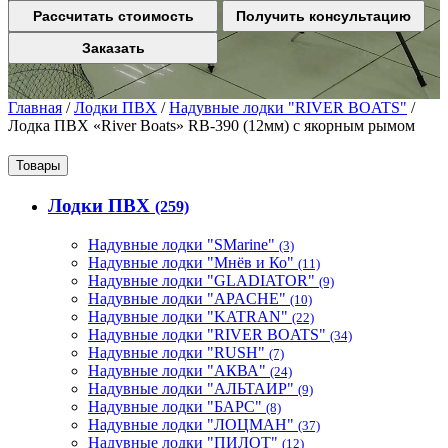
Рассчитать стоимость
Получить консультацию
Заказать
Главная
/
Лодки ПВХ
/
Надувные лодки "RIVER BOATS"
/
Лодка ПВХ «River Boats» RB-390 (12мм) с якорным рымом
Товары
Лодки ПВХ
(259)
Надувные лодки "SMarine"
(3)
Надувные лодки "Мнёв и Ко"
(11)
Надувные лодки "GLADIATOR"
(9)
Надувные лодки "APACHE"
(10)
Надувные лодки "KATRAN"
(22)
Надувные лодки "RIVER BOATS"
(34)
Надувные лодки "RUSH"
(7)
Надувные лодки "АКВА"
(24)
Надувные лодки "АЛЬТАИР"
(9)
Надувные лодки "БАРС"
(8)
Надувные лодки "ЛОЦМАН"
(37)
Надувные лодки "ПИЛОТ"
(12)