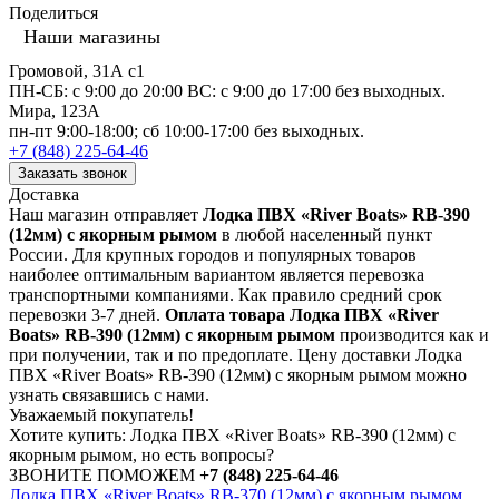
Поделиться
Наши магазины
Громовой, 31А с1
ПН-СБ: с 9:00 до 20:00 ВС: с 9:00 до 17:00 без выходных.
Мира, 123А
пн-пт 9:00-18:00; сб 10:00-17:00 без выходных.
+7 (848) 225-64-46
Заказать звонок
Доставка
Наш магазин отправляет
Лодка ПВХ «River Boats» RB-390
(12мм) с якорным рымом
в любой населенный пункт
России. Для крупных городов и популярных товаров
наиболее оптимальным вариантом является перевозка
транспортными компаниями. Как правило средний срок
перевозки 3-7 дней.
Оплата товара Лодка ПВХ «River
Boats» RB-390 (12мм) с якорным рымом
производится как и
при получении, так и по предоплате. Цену доставки Лодка
ПВХ «River Boats» RB-390 (12мм) с якорным рымом можно
узнать связавшись с нами.
Уважаемый покупатель!
Хотите купить: Лодка ПВХ «River Boats» RB-390 (12мм) с
якорным рымом, но есть вопросы?
ЗВОНИТЕ ПОМОЖЕМ
+7 (848) 225-64-46
Лодка ПВХ «River Boats» RB-370 (12мм) с якорным рымом