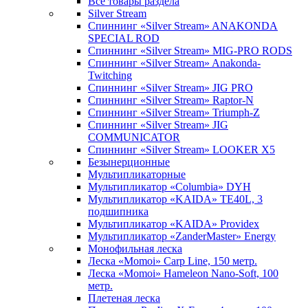
Все товары раздела
Silver Stream
Спиннинг «Silver Stream» ANAKONDA
SPECIAL ROD
Спиннинг «Silver Stream» MIG-PRO RODS
Спиннинг «Silver Stream» Anakonda-
Twitching
Спиннинг «Silver Stream» JIG PRO
Спиннинг «Silver Stream» Raptor-N
Спиннинг «Silver Stream» Triumph-Z
Спиннинг «Silver Stream» JIG
COMMUNICATOR
Спиннинг «Silver Stream» LOOKER X5
Безынерционные
Мультипликаторные
Мультипликатор «Columbia» DYH
Мультипликатор «KAIDA» TE40L, 3
подшипника
Мультипликатор «KAIDA» Providex
Мультипликатор «ZanderMaster» Energy
Монофильная леска
Леска «Momoi» Carp Line, 150 метр.
Леска «Momoi» Hameleon Nano-Soft, 100
метр.
Плетеная леска