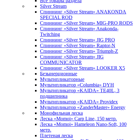
Все товары раздела
Silver Stream
Спиннинг «Silver Stream» ANAKONDA
SPECIAL ROD
Спиннинг «Silver Stream» MIG-PRO RODS
Спиннинг «Silver Stream» Anakonda-
Twitching
Спиннинг «Silver Stream» JIG PRO
Спиннинг «Silver Stream» Raptor-N
Спиннинг «Silver Stream» Triumph-Z
Спиннинг «Silver Stream» JIG
COMMUNICATOR
Спиннинг «Silver Stream» LOOKER X5
Безынерционные
Мультипликаторные
Мультипликатор «Columbia» DYH
Мультипликатор «KAIDA» TE40L, 3
подшипника
Мультипликатор «KAIDA» Providex
Мультипликатор «ZanderMaster» Energy
Монофильная леска
Леска «Momoi» Carp Line, 150 метр.
Леска «Momoi» Hameleon Nano-Soft, 100
метр.
Плетеная леска