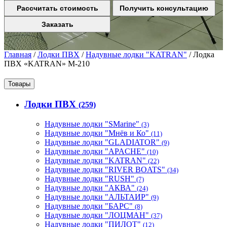
Рассчитать стоимость
Получить консультацию
Заказать
Главная
/
Лодки ПВХ
/
Надувные лодки "KATRAN"
/
Лодка
ПВХ «KATRAN» M-210
Товары
Лодки ПВХ
(259)
Надувные лодки "SMarine"
(3)
Надувные лодки "Мнёв и Ко"
(11)
Надувные лодки "GLADIATOR"
(9)
Надувные лодки "APACHE"
(10)
Надувные лодки "KATRAN"
(22)
Надувные лодки "RIVER BOATS"
(34)
Надувные лодки "RUSH"
(7)
Надувные лодки "АКВА"
(24)
Надувные лодки "АЛЬТАИР"
(9)
Надувные лодки "БАРС"
(8)
Надувные лодки "ЛОЦМАН"
(37)
Надувные лодки "ПИЛОТ"
(12)