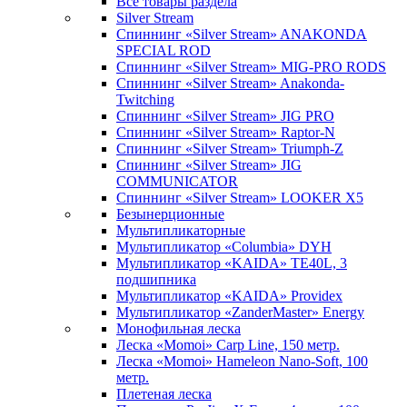
Все товары раздела
Silver Stream
Спиннинг «Silver Stream» ANAKONDA
SPECIAL ROD
Спиннинг «Silver Stream» MIG-PRO RODS
Спиннинг «Silver Stream» Anakonda-
Twitching
Спиннинг «Silver Stream» JIG PRO
Спиннинг «Silver Stream» Raptor-N
Спиннинг «Silver Stream» Triumph-Z
Спиннинг «Silver Stream» JIG
COMMUNICATOR
Спиннинг «Silver Stream» LOOKER X5
Безынерционные
Мультипликаторные
Мультипликатор «Columbia» DYH
Мультипликатор «KAIDA» TE40L, 3
подшипника
Мультипликатор «KAIDA» Providex
Мультипликатор «ZanderMaster» Energy
Монофильная леска
Леска «Momoi» Carp Line, 150 метр.
Леска «Momoi» Hameleon Nano-Soft, 100
метр.
Плетеная леска