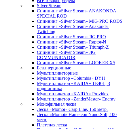
Все товары раздела
Silver Stream
Спиннинг «Silver Stream» ANAKONDA
SPECIAL ROD
Спиннинг «Silver Stream» MIG-PRO RODS
Спиннинг «Silver Stream» Anakonda-
Twitching
Спиннинг «Silver Stream» JIG PRO
Спиннинг «Silver Stream» Raptor-N
Спиннинг «Silver Stream» Triumph-Z
Спиннинг «Silver Stream» JIG
COMMUNICATOR
Спиннинг «Silver Stream» LOOKER X5
Безынерционные
Мультипликаторные
Мультипликатор «Columbia» DYH
Мультипликатор «KAIDA» TE40L, 3
подшипника
Мультипликатор «KAIDA» Providex
Мультипликатор «ZanderMaster» Energy
Монофильная леска
Леска «Momoi» Carp Line, 150 метр.
Леска «Momoi» Hameleon Nano-Soft, 100
метр.
Плетеная леска